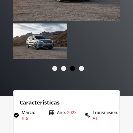
Características
Marca
:
Año
:
2023
Transmision
:
Kia
AT