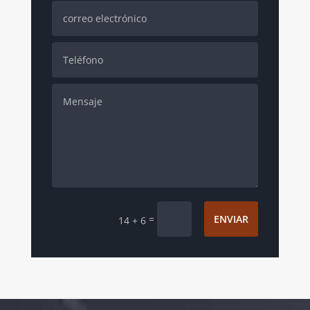
=
ENVIAR
14 + 6