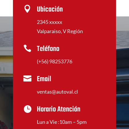
Ubicación

2345 xxxxx
Valparaiso, V Región
Teléfono

(+56) 98253776
Email

ventas@autoval.cl
Horario Atención

Lun a Vie :10am – 5pm