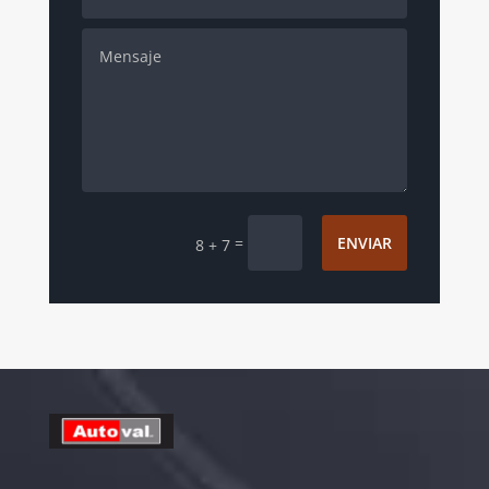
=
ENVIAR
8 + 7