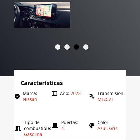
Características
Marca
:
Año
:
2023
Transmision
:
Nissan
MT/CVT
Tipo de
Puertas
:
Color
:
combustible
:
4
Azul, Gris
Gasolina