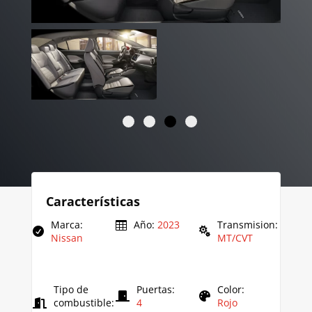
Características
Marca
:
Año
:
2023
Transmision
:
Nissan
MT/CVT
Tipo de
Puertas
:
Color
:
combustible
:
4
Rojo