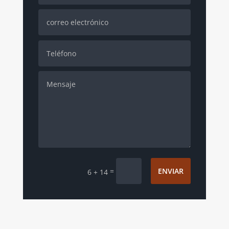
=
ENVIAR
6 + 14